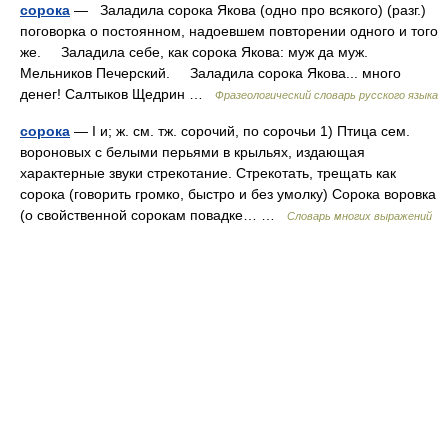
сорока
— Заладила сорока Якова (одно про всякого) (разг.)
поговорка о постоянном, надоевшем повторении одного и того
же. Заладила себе, как сорока Якова: муж да муж.
Мельников Печерский. Заладила сорока Якова... много
денег! Салтыков Щедрин …
Фразеологический словарь русского языка
сорока
— I и; ж. см. тж. сорочий, по сорочьи 1) Птица сем.
вороновых с белыми перьями в крыльях, издающая
характерные звуки стрекотание. Стрекотать, трещать как
сорока (говорить громко, быстро и без умолку) Сорока воровка
(о свойственной сорокам повадке… …
Словарь многих выражений