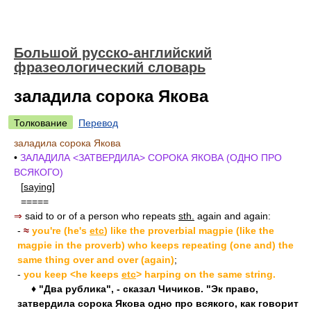
Большой русско-английский
фразеологический словарь
заладила сорока Якова
Толкование
Перевод
заладила сорока Якова
•
ЗАЛАДИЛА <ЗАТВЕРДИЛА> СОРОКА ЯКОВА (ОДНО ПРО
ВСЯКОГО)
[
saying
]
=====
⇒
said to or of a person who repeats
sth.
again and again:
-
≈
you're (he's
etc
) like the proverbial magpie (like the
magpie in the proverb) who keeps repeating (one and) the
same thing over and over (again)
;
-
you keep <he keeps
etc
> harping on the same string.
♦ "Два рублика", - сказал Чичиков. "Эк право,
затвердила сорока Якова одно про всякого, как говорит