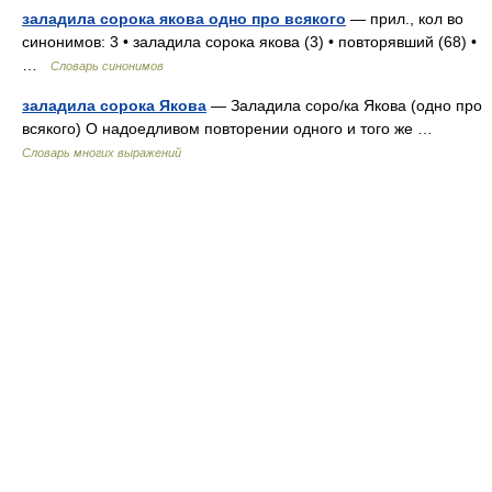
заладила сорока якова одно про всякого
— прил., кол во
синонимов: 3 • заладила сорока якова (3) • повторявший (68) •
…
Словарь синонимов
заладила сорока Якова
— Заладила соро/ка Якова (одно про
всякого) О надоедливом повторении одного и того же …
Словарь многих выражений