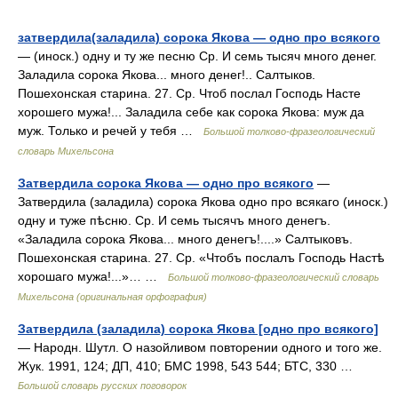
затвердила(заладила) сорока Якова — одно про всякого
— (иноск.) одну и ту же песню Ср. И семь тысяч много денег.
Заладила сорока Якова... много денег!.. Салтыков.
Пошехонская старина. 27. Ср. Чтоб послал Господь Насте
хорошего мужа!... Заладила себе как сорока Якова: муж да
муж. Только и речей у тебя …
Большой толково-фразеологический
словарь Михельсона
Затвердила сорока Якова — одно про всякого
—
Затвердила (заладила) сорока Якова одно про всякаго (иноск.)
одну и туже пѣсню. Ср. И семь тысячъ много денегъ.
«Заладила сорока Якова... много денегъ!....» Салтыковъ.
Пошехонская старина. 27. Ср. «Чтобъ послалъ Господь Настѣ
хорошаго мужа!...»… …
Большой толково-фразеологический словарь
Михельсона (оригинальная орфография)
Затвердила (заладила) сорока Якова [одно про всякого]
— Народн. Шутл. О назойливом повторении одного и того же.
Жук. 1991, 124; ДП, 410; БМС 1998, 543 544; БТС, 330 …
Большой словарь русских поговорок