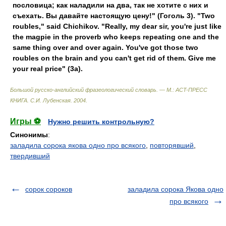
пословица; как наладили на два, так не хотите с них и
съехать. Вы давайте настоящую цену!" (Гоголь 3). "Two
roubles," said Chichikov. "Really, my dear sir, you're just like
the magpie in the proverb who keeps repeating one and the
same thing over and over again. You've got those two
roubles on the brain and you can't get rid of them. Give me
your real price" (3a).
Большой русско-английский фразеологический словарь. — М.: ACT-ПРЕСС
КНИГА
.
С.И. Лубенская
.
2004
.
Игры ⚽
Нужно решить контрольную?
Синонимы
:
заладила сорока якова одно про всякого
,
повторявший
,
твердивший
сорок сороков
заладила сорока Якова одно
про всякого