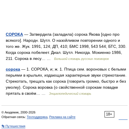
СОРОКА
— Затвердила (заладила) сорока Якова [одно про
всякого]. Народн. Шутл. О назойливом повторении одного и
того же. Жук. 1991, 124; ДП, 410; БМС 1998, 543 544; БТС, 330.
Когда сорока побелеет. Диал. Шутл. Никогда. Мокиенко 1986,
211. Сорока в лесу… …
Большой словарь русских поговорок
сорока
— 1. СОРОКА, и; ж. 1. Птица сем. вороновых с белыми
перьями в крыльях, издающая характерные звуки стрекотание.
Стрекотать, трещать как сорока (говорить громко, быстро и без
умолку). Сорока воровка (о свойственной сорокам повадке
прятать в своём… …
Энциклопедический словарь
© Академик, 2000-2026
18+
Обратная связь:
Техподдержка
,
Реклама на сайте
👣 Путешествия